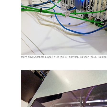
фото двухузлового шасси с 8ю (до 16) портами на узел (до 32 на шас