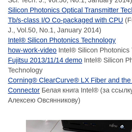
Sci. Tech. J., Vol.50, No.1, January 2014
Silicon Photonics Optical Transmitter Tec
Tb/s-class I/O Co-packaged with CPU
(Fu
J., Vol.50, No.1, January 2014)
Intel® Silicon Photonics Technology
how-work-video
Intel® Silicon Photonics
Fujitsu 2013/11/14 demo
Intel® Silicon P
Technology
Corning® ClearCurve® LX Fiber and th
Connector
Белая книга Intel® (за ссылк
Алексею Овсянникову)