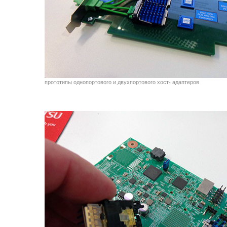
прототипы однопортового и двухпортового хост- адаптеров