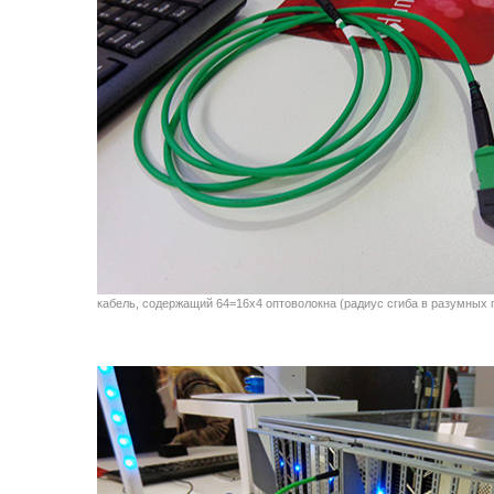
кабель, содержащий 64=16x4 оптоволокна (радиус сгиба в разумных 