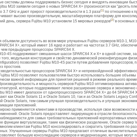
 системы должны поддерживать бизнес сегодня и внедрять инновации быстр
itsu M10 заявили сегодня о новых SPARC64 X+ (произносится как "десять пл
(
1
)
до 3.7 GHz и дают прирост производительности в 1.3 раза
по отношению к п
чивают высоко производительную, масштабируемую платформу для консолид
(
2
)
ий день, сервера Fujitsu M10 установили 15 мировых рекордов
в основных 
дня объявили доступность во всем мире улучшеных Fujitsu серверов M10-1, M
ARC64 X+, который имеет 16 ядер и работает на частотах 3.7 GHz, обеспеч
, чем предыдущие процессоры SPARC64 X.
u M10-4S поддерживает смешанные шасси SPARC64 X и X+ в одной системе,
е того, модульная конструкция и свойство динамической реконфигурации физи
onfiguration) позволяют Fujitsu M10-4S расти путем добавления процессоров, 
ез простоев.
изводительностью процессоров SPARC64 X+ и непревзойденной эффективнос
ujitsu M10 позволяют пользователям быстро использовать большие объемы д
ически важной информации для принятия решений в режиме реального врем
Производительность и мощность серверов Fujitsu M10 оптимизирована актив
итектурой, которые поддерживают легкое расширение сервера и экономично с
itsu M10 имеет диапазон от однопроцессорного SPARC64 X+ до 64 SPARC64 
ют как Oracle Solaris 11 и Oracle Solaris 10, так и as Oracle Solaris Legacy Con
 Oracle Solaris, тем самым улучшая производительность и улучшая экономи
икации приложений.
е широко применяется клиентами в производстве, используя свои возможности
именений. Oracle Solaris предоставляет лидирующую в отрасли безопасность
наблюдаемости для самых требовательных приложений корпоративных клиен
ые функции виртуализации, такие как физическое разделение, Oracle сервер V
многим клиентам Fujitsu M10 консолидировать и сократить требования по ра
нных. Улучшенные серверы Fujitsu M10 предлагают отличные вычислительны
позволяют большую консолидацию серверов и модернизацию, которые могут 