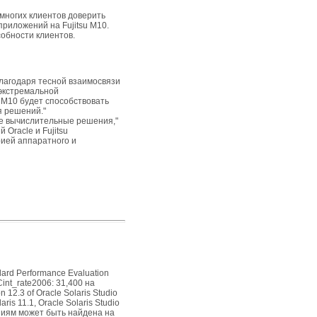
 многих клиентов доверить
риложений на Fujitsu M10.
обности клиентов.
 благодаря тесной взаимосвязи
С экстремальной
M10 будет способствовать
я решений."
ые вычислительные решения,"
Oracle и Fujitsu
рией аппаратного и
rd Performance Evaluation
int_rate2006: 31,400 на
12.3 of Oracle Solaris Studio
is 11.1, Oracle Solaris Studio
аниям может быть найдена на