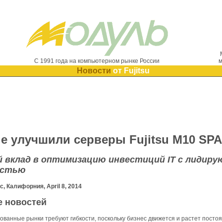
С 1991 года на компьютерном рынке России
м
Новости
от Fujitsu
cle улучшили серверы Fujitsu M10 SP
 вклад в оптимизацию инвестиций IT с лидиру
остью
, Калифорния, April 8, 2014
е новостей
ванные рынки требуют гибкости, поскольку бизнес движется и растет пост