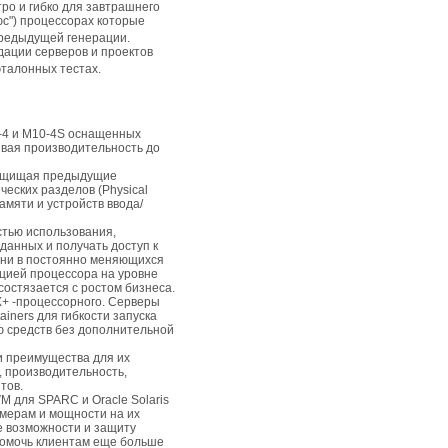
о и гибко для завтрашнего
юс") процессорах которые
редыдущей генерации.
ации серверов и проектов
эталонных тестах.
10-4 и M10-4S оснащенных
ивая производительность до
 защищая предыдущие
ческих разделов (Physical
памяти и устройств ввода/
тью использования,
анных и получать доступ к
ени в постоянно меняющихся
ацией процессора на уровне
остязается с ростом бизнеса.
X+ -процессорного. Серверы
tainers для гибкости запуска
ю средств без дополнительной
 и преимущества для их
, производительность,
тов.
M для SPARC и Oracle Solaris
змерам и мощности на их
е возможности и защиту
помочь клиентам еще больше