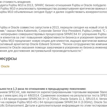
ю стоимость владения.
дукта Fujitsu M10 в 2013, SPARC бизнес-отношения Fujitsu и Oracle побудило
 Fujitsu M10 и реализовать преимущества развертывания критически важных п
jitsu M10 объявленные сегодня будут и далее содействовать конкурентоспос
 Fujitsu и Oracle совместно запустили в 2013, перешли сегодня на новый этап
," сказал Akira Kabemoto, Corporate Senior Vice President, Fujitsu Limited. "
 непрерывно совершенствуемых процессоров SPARC64 X+ улучшение Fujitsu 
и клиентов за счет повышения эффективности бизнеса и ускорения приняти
ujitsu M10 предлагают новую опцию для клиентов, ищущих критически важн
ативный архитектор Oracle Edward Screven. "Тесное сотрудничество компаний 
енности Oracle оказания помощи заказчикам в ускорении их бизнеса инжене
ения для достижения экстремальной производительности."
ресурсы
и
Oracle
ьности в 1.3 раза по отношению к предыдущему поколению:
анием SPECint_rate являются зарегистрированными торговыми марками Standa
ты с www.spec.org от 4/8/2014. Сравнение основано на результатах теста SPEC
 с 64 процессорами SPARC64 X+ (3.7GHz), Oracle Solaris 11.1, SRU15.4, Version 
0 на сервере Fujitsu M10-4S с 64 процессорами SPARC64 X (3.0GHz), Oracle Solar
Specific Enhancement. Детали и дополнительная информация по этим тестиров