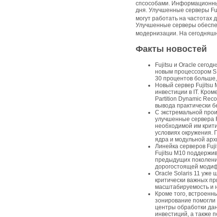
спсособами. Информационные
дня. Улучшенные серверы Fuj
могут работать на частотах 
Улучшенные серверы обеспе
модернизации. На сегодняшн
Факты новостей
Fujitsu и Oracle сего
новым процессором SP
30 процентов больше
Новый сервер Fujits
инвестиции в IT. Кром
Partition Dynamic Rec
вывода практически б
С экстремальной про
улучшенные сервера F
необходимой им крит
условиях окружения. 
ядра и модульной арх
Линейка серверов Fuj
Fujitsu M10 поддержива
предыдущих поколений
дорогостоящей модиф
Oracle Solaris 11 уж
критически важных пр
масштабируемость и 
Кроме того, встроенн
зонирование помогли 
центры обработки да
инвестиций, а также 