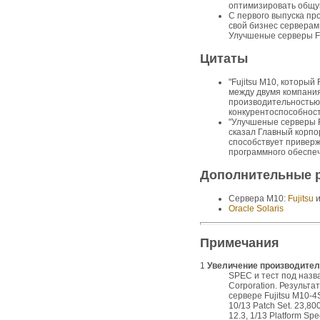
оптимизировать общу
С первого выпуска про
свой бизнес серверам
Улучшеные серверы Fu
Цитаты
"Fujitsu M10, который
между двумя компаниями
производительностью
конкурентоспособност
"Улучшеные серверы F
сказал Главный корпор
способствует приверж
программного обеспеч
Дополнительные 
Сервера M10:
Fujitsu
Oracle Solaris
Примечания
1
Увеличение производител
SPEC и тест под назв
Corporation. Результа
сервере Fujitsu M10-4S
10/13 Patch Set. 23,80
12.3, 1/13 Platform 